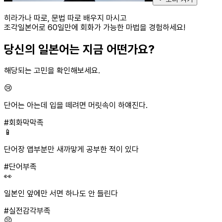
히라가나 따로, 문법 따로 배우지 마시고
조각일본어로 60일만에 회화가 가능한 마법을 경험하세요!
당신의 일본어는 지금 어떤가요?
해당되는 고민을
확인해보세요.
😢
단어는 아는데 입을 떼려면 머릿속이 하얘진다.
#회화막막족
📱
단어장 앱부분만 새까맣게 공부한 적이 있다
#단어부족
👀
일본인 앞에만 서면 하나도 안 들린다
#실전감각부족
😣